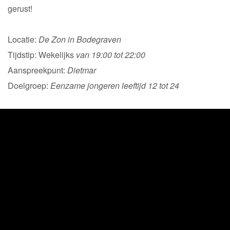
gerust!
Locatie:
De Zon in Bodegraven
Tijdstip: Wekelijks
van 19:00 tot 22:00
Aanspreekpunt:
Dietmar
Doelgroep:
Eenzame jongeren leeftijd 12 tot 24