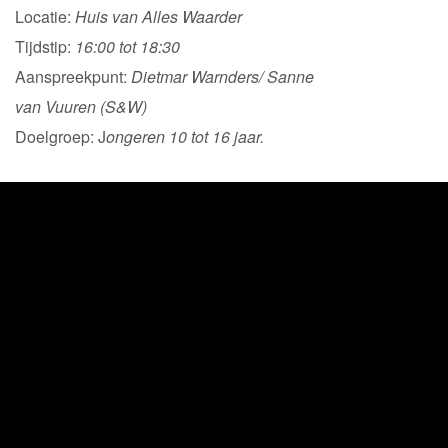
Locatie:
Huis van Alles Waarder
Tijdstip:
16:00 tot 18:30
Aanspreekpunt:
Dietmar Warnders/ Sanne
van Vuuren (S&W)
Doelgroep: J
ongeren 10 tot 16 jaar.