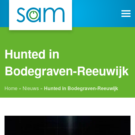
Hunted in
Bodegraven-Reeuwijk
Home
»
Nieuws
»
Hunted in Bodegraven-Reeuwijk