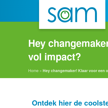
Hey changemaker!
vol impact?
Home
»
Hey changemaker! Klaar voor een on
Ontdek hier de coolste