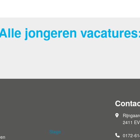
Alle jongeren vacatures
Contac
Rijngaar
2411 EV
Stage
0172-61
ren