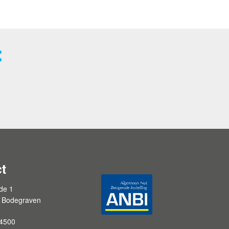
:
t
de 1
 Bodegraven
4500