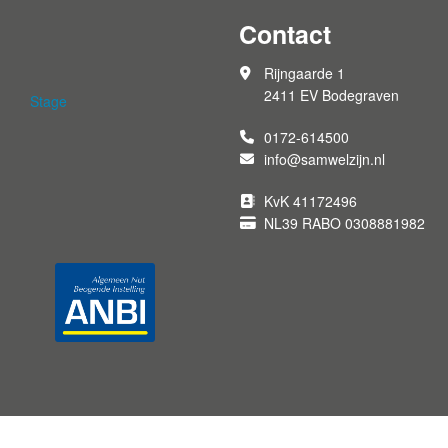
Contact
Rijngaarde 1
2411 EV Bodegraven
Stage
0172-614500
info@samwelzijn.nl
KvK 41172496
NL39 RABO 0308881982