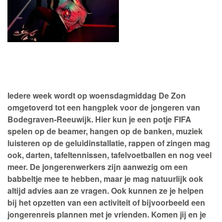
Iedere week wordt op woensdagmiddag De Zon
omgetoverd tot een hangplek voor de jongeren van
Bodegraven-Reeuwijk. Hier kun je
een potje
FIFA
spelen
op de beamer
, hangen
op de banken
,
muziek
luisteren op de
geluidinstallatie, rappen of zingen mag
ook
,
darten, tafeltenni
s
sen, tafelvoetballen en
nog veel
meer.
De jongerenwerkers zijn aanwezig om een
babbeltje mee te h
ebben
, maar je mag natuurlijk ook
altijd advies aan ze
vragen
.
Ook kunnen ze je helpen
bij het opzetten van een activiteit of bijvoorbeeld een
jongerenreis plannen met je vrienden.
Komen jij en je