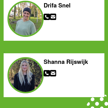
Drifa Snel
,
Shanna Rijswijk