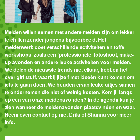
Meiden willen samen met andere meiden zijn om lekker
te chillen zonder jongens bijvoorbeeld. Het
meidenwerk doet verschillende activiteiten en toffe
workshops, zoals een ‘professionele’
fotoshoot
, make-
up
a
vonden
en andere
leuke activiteiten voor meiden
.
We delen
de nieuwste trends met elkaar
, hebben het
over girl stuff, waarbij jijzelf met ideeën kunt komen om
iets te gaan doen. We houden ervan leuke uitje
s
samen
te ondernemen die niet of weinig kosten.
Kom jij langs
op een van onze meidenavonden? In de agenda kun je
zien wanneer de meidenavonden plaatsvinden en waar.
Neem even contact op met Drifa of Shanna voor meer
info.