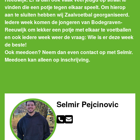
vinden die een potje tegen elkaar speelt.
Om hierop
aan te sluiten hebben wij Zaalvoetbal georganiseerd.
Iedere week komen de jongeren van Bodegraven-
Reeuwijk om lekker een potje met elkaar te voetballen
en ook iedere
week weer de vraag: Wie is er deze week
de beste!
Ook meedoen? Neem dan even contact op met Selmir.
Meedoen kan alleen op inschrijving.
Selmir Pejcinovic