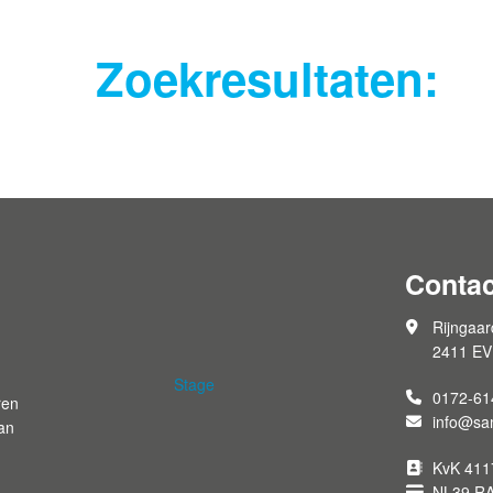
Zoekresultaten:
Contac
Rijngaar
2411 EV
Stage
0172-61
ren
info@sam
an
KvK 411
NL39 R