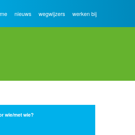
ome
nieuws
wegwijzers
werken bij
r wie/met wie?