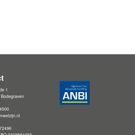
t
de 1
 Bodegraven
4500
welzijn.nl
72496
ABO 0308881982