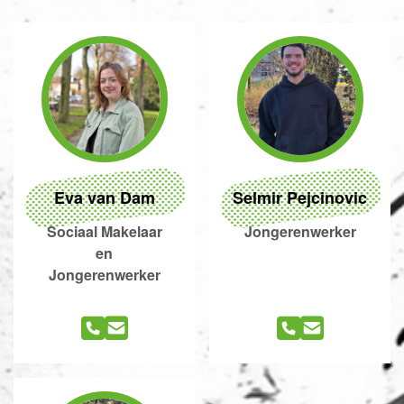
Eva van Dam
Selmir Pejcinovic
Sociaal Makelaar
Jongerenwerker
en
Jongerenwerker