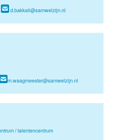
d.bakkali@samwelzijn.nl
m.waagmeester@samwelzijn.nl
centrum
/
talentencentrum