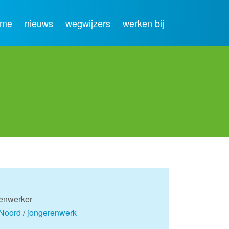
ome
nieuws
wegwijzers
werken bij
renwerker
-Noord
/
jongerenwerk