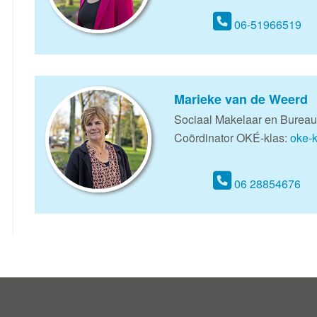
06-51966519
Marieke van de Weerd
Sociaal Makelaar en Burea
Coördinator OKÉ-klas:
oke-
06 28854676