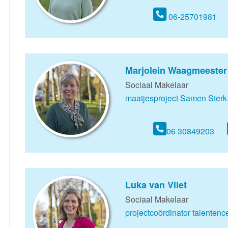
06-25701981
Marjolein Waagmeester
Sociaal Makelaar
maatjesproject Samen Sterk
06 30849203
Luka van Vliet
Sociaal Makelaar
projectcoördinator talenten