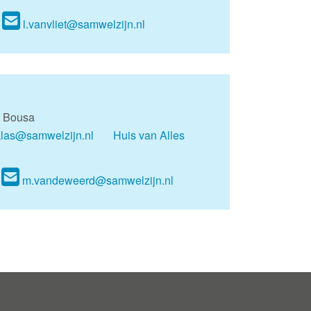
l.vanvliet@samwelzijn.nl
u Bousa
klas@samwelzijn.nl
Huis van Alles
m.vandeweerd@samwelzijn.nl