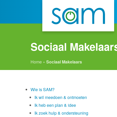
Sociaal Makelaar
Home
»
Sociaal Makelaars
Wie is SAM?
Ik wil meedoen & ontmoeten
Ik heb een plan & idee
Ik zoek hulp & ondersteuning