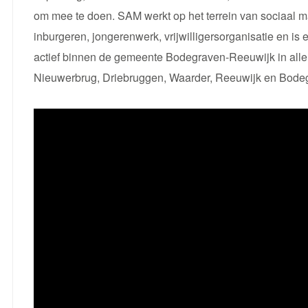
om mee te doen. SAM werkt op het terrein van sociaal ma
inburgeren, jongerenwerk, vrijwilligersorganisatie en is 
actief binnen de gemeente Bodegraven-Reeuwijk in all
Nieuwerbrug, Driebruggen, Waarder, Reeuwijk en Bode